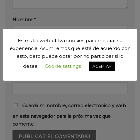
Nombre
*
Este sitio web utiliza cookies para mejorar su
Correo electrónico
*
experiencia. Asumiremos que está de acuerdo con
esto, pero puede optar por no participar si lo
desea.
Cookie settings
ACEPTAR
Web
Guarda mi nombre, correo electrónico y web
en este navegador para la próxima vez que
comente.