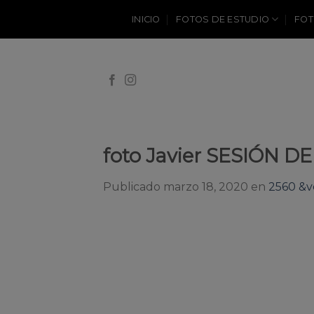
Skip
INICIO
FOTOS DE ESTUDIO
FOT
to
content
foto Javier SESIÓN 
Publicado
marzo 18, 2020
en
2560 &v