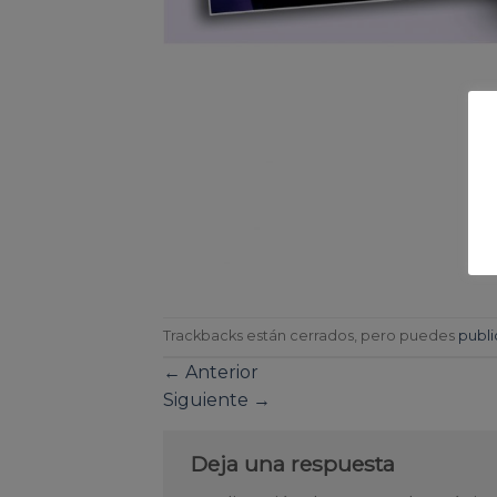
Trackbacks están cerrados, pero puedes
publi
←
Anterior
Siguiente
→
Deja una respuesta