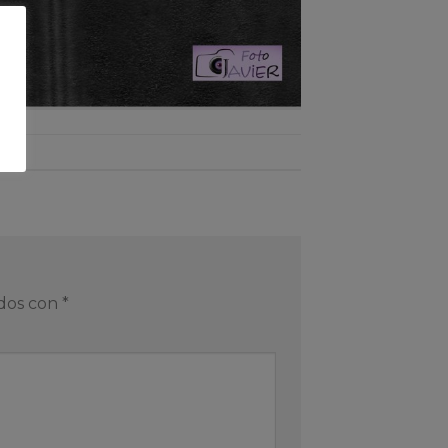
ados con
*