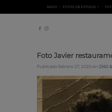
Skip
INICIO
FOTOS DE ESTUDIO
FOT
to
content
Foto Javier restauramo
Publicado
febrero 27, 2020
en
2560 &