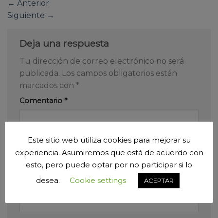
←
Anterior
Siguiente
→
Deja una respuesta
Tu dirección de correo electrónico no será
publicada.
Los campos obligatorios están
marcados con
*
Comentario
*
Este sitio web utiliza cookies para mejorar su
experiencia. Asumiremos que está de acuerdo con
esto, pero puede optar por no participar si lo
desea.
Cookie settings
ACEPTAR
Nombre
*