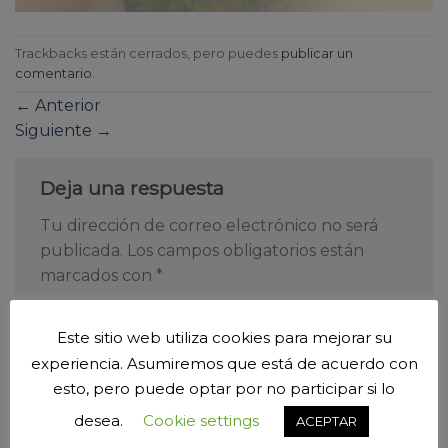
Trackbacks están cerrados, pero puedes
publicar un
comentario
.
←
Anterior
Siguiente
→
Deja una respuesta
Tu dirección de correo electrónico no será
publicada.
Los campos obligatorios están
marcados con
*
Comentario
*
Este sitio web utiliza cookies para mejorar su
experiencia. Asumiremos que está de acuerdo con
esto, pero puede optar por no participar si lo
desea.
Cookie settings
ACEPTAR