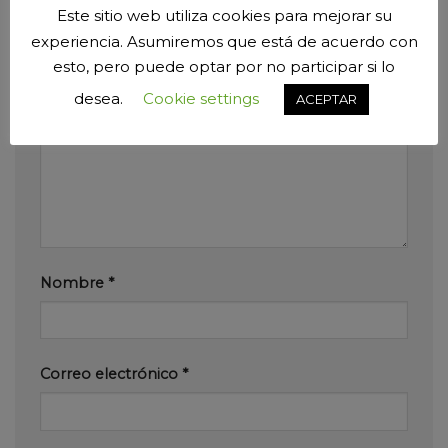
Este sitio web utiliza cookies para mejorar su
Tu dirección de correo electrónico no será
experiencia. Asumiremos que está de acuerdo con
publicada.
Los campos obligatorios están
esto, pero puede optar por no participar si lo
marcados con
*
desea.
Cookie settings
ACEPTAR
Comentario
*
Nombre
*
Correo electrónico
*