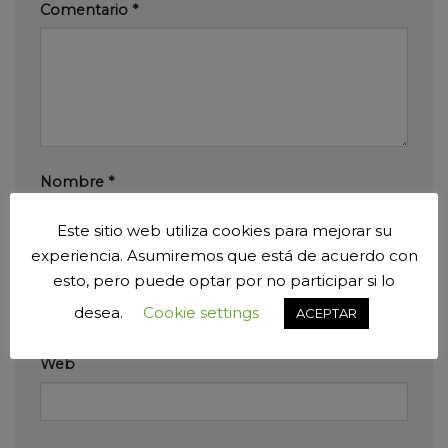
Comentario
*
Nombre
*
Este sitio web utiliza cookies para mejorar su
experiencia. Asumiremos que está de acuerdo con
Correo electrónico
*
esto, pero puede optar por no participar si lo
desea.
Cookie settings
ACEPTAR
Web