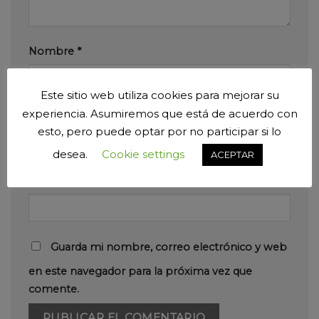
Nombre
*
Este sitio web utiliza cookies para mejorar su
experiencia. Asumiremos que está de acuerdo con
Correo electrónico
*
esto, pero puede optar por no participar si lo
desea.
Cookie settings
ACEPTAR
Web
Guarda mi nombre, correo electrónico y web
en este navegador para la próxima vez que
comente.