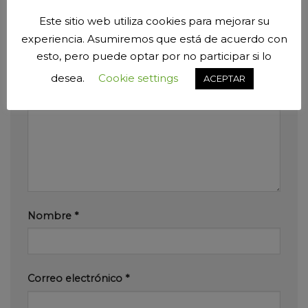
Deja una respuesta
Este sitio web utiliza cookies para mejorar su
experiencia. Asumiremos que está de acuerdo con
Tu dirección de correo electrónico no será
esto, pero puede optar por no participar si lo
publicada.
Los campos obligatorios están
marcados con
*
desea.
Cookie settings
ACEPTAR
Comentario
*
Nombre
*
Correo electrónico
*