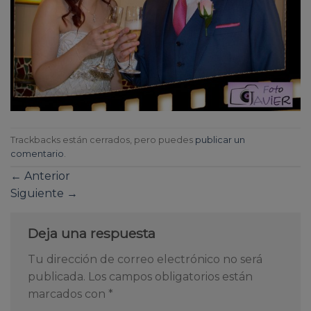
Trackbacks están cerrados, pero puedes
publicar un
comentario
.
←
Anterior
Siguiente
→
Deja una respuesta
Tu dirección de correo electrónico no será
publicada.
Los campos obligatorios están
marcados con
*