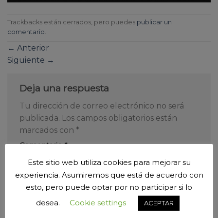
Trackbacks están cerrados, pero puedes
publicar un
comentario
.
←
Anterior
Siguiente
→
Deja una respuesta
Tu dirección de correo electrónico no será
publicada.
Los campos obligatorios están
marcados con
*
Comentario
*
Este sitio web utiliza cookies para mejorar su
experiencia. Asumiremos que está de acuerdo con
esto, pero puede optar por no participar si lo
desea.
Cookie settings
ACEPTAR