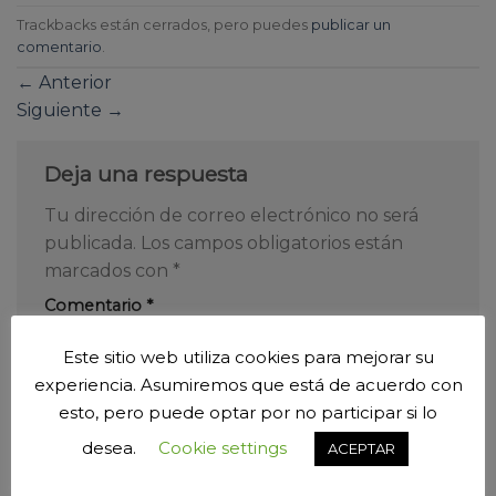
Trackbacks están cerrados, pero puedes
publicar un
comentario
.
←
Anterior
Siguiente
→
Deja una respuesta
Tu dirección de correo electrónico no será
publicada.
Los campos obligatorios están
marcados con
*
Comentario
*
Este sitio web utiliza cookies para mejorar su
experiencia. Asumiremos que está de acuerdo con
esto, pero puede optar por no participar si lo
desea.
Cookie settings
ACEPTAR