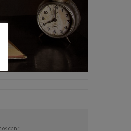
ados con
*