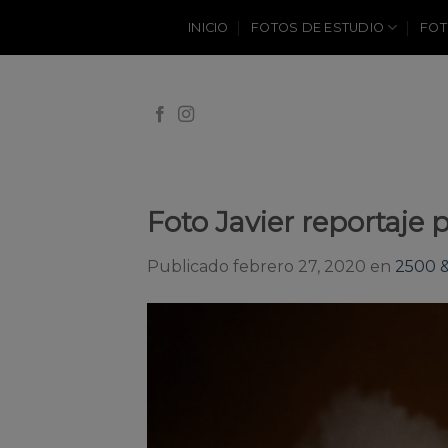
Skip
INICIO
FOTOS DE ESTUDIO
FOT
to
content
Foto Javier reportaje
Publicado
febrero 27, 2020
en
2500 