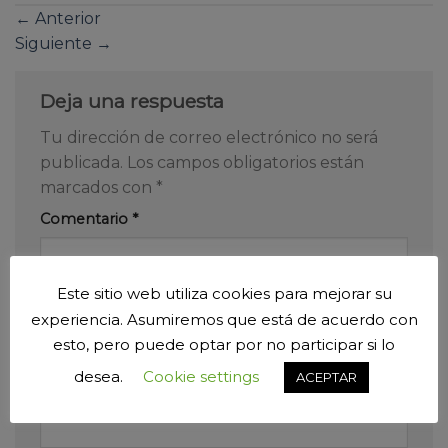
←
Anterior
Siguiente
→
Deja una respuesta
Tu dirección de correo electrónico no será
publicada.
Los campos obligatorios están
marcados con
*
Comentario
*
Este sitio web utiliza cookies para mejorar su
experiencia. Asumiremos que está de acuerdo con
esto, pero puede optar por no participar si lo
desea.
Cookie settings
ACEPTAR
Nombre
*