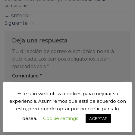
comentario
.
←
Anterior
Siguiente
→
Deja una respuesta
Tu dirección de correo electrónico no será
publicada.
Los campos obligatorios están
marcados con
*
Comentario
*
Este sitio web utiliza cookies para mejorar su
experiencia. Asumiremos que está de acuerdo con
esto, pero puede optar por no participar si lo
desea.
Cookie settings
ACEPTAR
Nombre
*