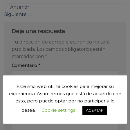
←
Anterior
Siguiente
→
Deja una respuesta
Tu dirección de correo electrónico no será
publicada.
Los campos obligatorios están
marcados con
*
Comentario
*
Este sitio web utiliza cookies para mejorar su
experiencia. Asumiremos que está de acuerdo con
esto, pero puede optar por no participar si lo
desea.
Cookie settings
ACEPTAR
Nombre
*