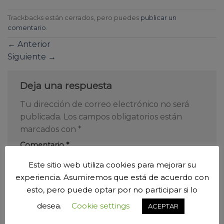
Trackbacks están cerrados, pero puedes
publicar un
comentario
.
←
Anterior
Siguiente
→
Deja una respuesta
Tu dirección de correo electrónico no será
publicada.
Los campos obligatorios están
marcados con
*
Comentario
*
Este sitio web utiliza cookies para mejorar su
experiencia. Asumiremos que está de acuerdo con
esto, pero puede optar por no participar si lo
desea.
Cookie settings
ACEPTAR