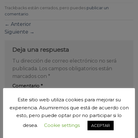
Trackbacks están cerrados, pero puedes
publicar un
comentario
.
←
Anterior
Siguiente
→
Deja una respuesta
Tu dirección de correo electrónico no será
publicada.
Los campos obligatorios están
marcados con
*
Comentario
*
Este sitio web utiliza cookies para mejorar su
experiencia. Asumiremos que está de acuerdo con
esto, pero puede optar por no participar si lo
desea.
Cookie settings
ACEPTAR