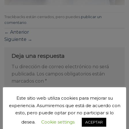
Trackbacks están cerrados, pero puedes
publicar un
comentario
.
←
Anterior
Siguiente
→
Deja una respuesta
Tu dirección de correo electrónico no será
publicada.
Los campos obligatorios están
marcados con
*
Comentario
*
Este sitio web utiliza cookies para mejorar su
experiencia. Asumiremos que está de acuerdo con
esto, pero puede optar por no participar si lo
desea.
Cookie settings
ACEPTAR