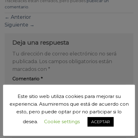
Trackbacks están cerrados, pero puedes
publicar un
comentario
.
←
Anterior
Siguiente
→
Deja una respuesta
Tu dirección de correo electrónico no será
publicada.
Los campos obligatorios están
marcados con
*
Comentario
*
Este sitio web utiliza cookies para mejorar su
experiencia. Asumiremos que está de acuerdo con
esto, pero puede optar por no participar si lo
desea.
Cookie settings
ACEPTAR
Nombre
*