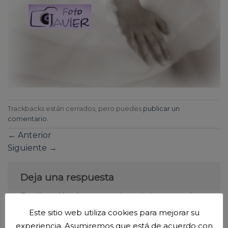
Trackbacks están cerrados, pero puedes
publicar un
comentario
.
←
Anterior
Siguiente
→
Deja una respuesta
Tu dirección de correo electrónico no será
publicada.
Los campos obligatorios están
Este sitio web utiliza cookies para mejorar su
marcados con
*
experiencia. Asumiremos que está de acuerdo con