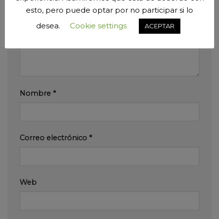
Comentario
*
esto, pero puede optar por no participar si lo
desea.
Cookie settings
ACEPTAR
Nombre
*
Correo electrónico
*
Web