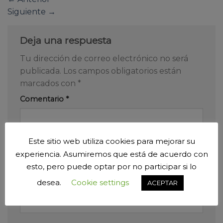
Siguiente
→
Deja una respuesta
Tu dirección de correo electrónico no será
publicada.
Los campos obligatorios están
marcados con
*
Comentario
*
Este sitio web utiliza cookies para mejorar su
experiencia. Asumiremos que está de acuerdo con
esto, pero puede optar por no participar si lo
desea.
Cookie settings
ACEPTAR
Nombre
*