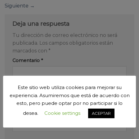
Siguiente
→
Deja una respuesta
Tu dirección de correo electrónico no será
publicada.
Los campos obligatorios están
marcados con
*
Comentario
*
Este sitio web utiliza cookies para mejorar su
experiencia. Asumiremos que está de acuerdo con
esto, pero puede optar por no participar si lo
desea.
Cookie settings
ACEPTAR
Nombre
*