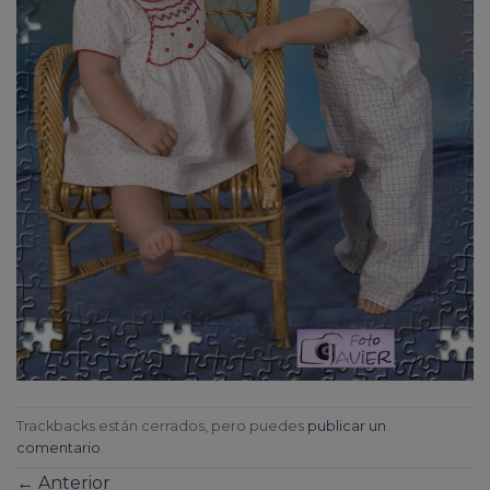
Trackbacks están cerrados, pero puedes
publicar un
comentario
.
←
Anterior