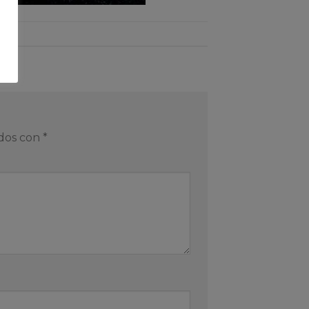
ados con
*