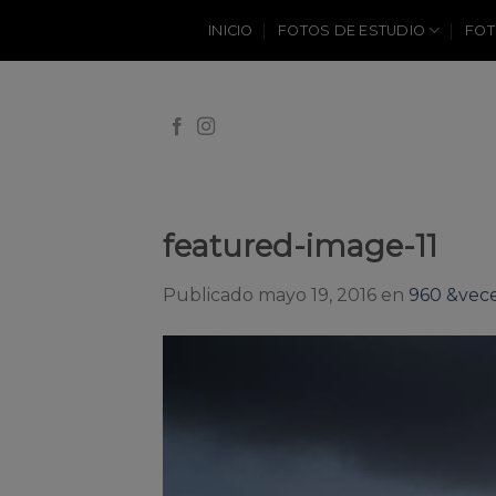
Skip
INICIO
FOTOS DE ESTUDIO
FOT
to
content
featured-image-11
Publicado
mayo 19, 2016
en
960 &vece