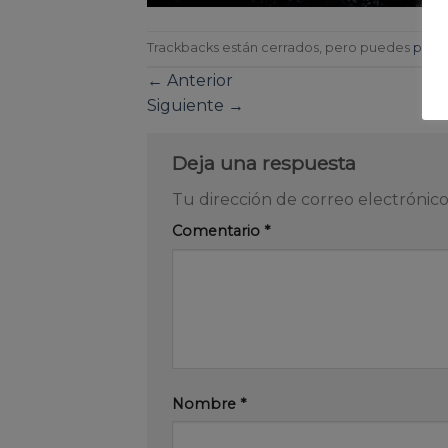
Trackbacks están cerrados, pero puedes
publi
←
Anterior
Siguiente
→
Deja una respuesta
Tu dirección de correo electrónico
Comentario
*
Nombre
*