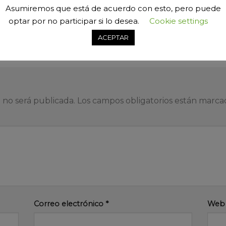
Asumiremos que está de acuerdo con esto, pero puede
optar por no participar si lo desea.
Cookie settings
car un comentario
.
ACEPTAR
 no será publicada.
Los campos obligatorios están marc
Correo electrónico
*
Web