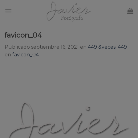
Skip
to
content
favicon_04
Publicado
septiembre 16, 2021
en
449 &veces; 449
en
favicon_04