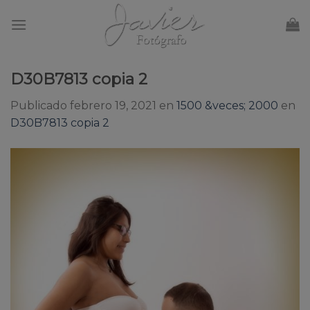
Skip
to
content
D30B7813 copia 2
Publicado
febrero 19, 2021
en
1500 &veces; 2000
en
D30B7813 copia 2