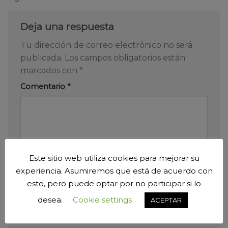
Deja una respuesta
Tu dirección de correo electrónico no será
publicada.
Los campos obligatorios están
marcados con
*
Comentario
*
Este sitio web utiliza cookies para mejorar su
experiencia. Asumiremos que está de acuerdo con
Nombre
*
esto, pero puede optar por no participar si lo
desea.
Cookie settings
ACEPTAR
Correo electrónico
*