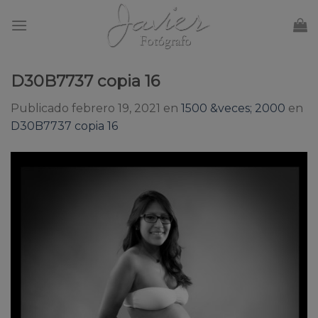
Skip
to
content
D30B7737 copia 16
Publicado
febrero 19, 2021
en
1500 &veces; 2000
en
D30B7737 copia 16