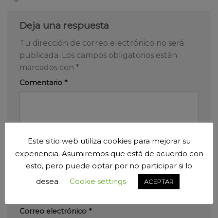
Deja una respuesta
Tu dirección de correo electrónico no será
publicada.
Los campos obligatorios están
marcados con
*
Comentario
*
Este sitio web utiliza cookies para mejorar su
experiencia. Asumiremos que está de acuerdo con
esto, pero puede optar por no participar si lo
Nombre
*
desea.
Cookie settings
ACEPTAR
Correo electrónico
*