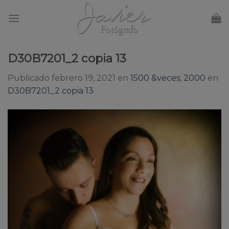
Skip
to
content
D30B7201_2 copia 13
Publicado
febrero 19, 2021
en
1500 &veces; 2000
en
D30B7201_2 copia 13