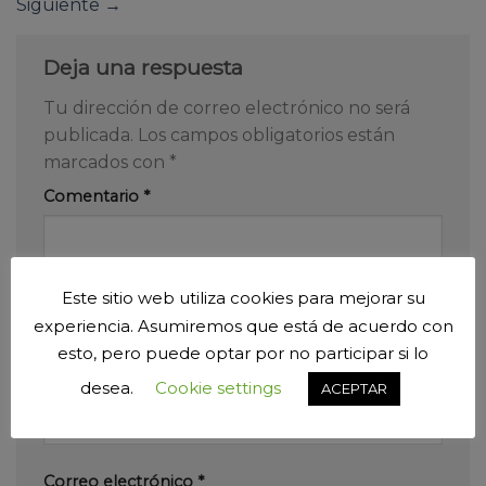
Siguiente
→
Deja una respuesta
Tu dirección de correo electrónico no será
publicada.
Los campos obligatorios están
marcados con
*
Comentario
*
Este sitio web utiliza cookies para mejorar su
experiencia. Asumiremos que está de acuerdo con
esto, pero puede optar por no participar si lo
Nombre
*
desea.
Cookie settings
ACEPTAR
Correo electrónico
*