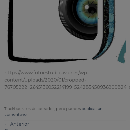
https://www.fotoestudiojavier.es/wp-
content/uploads/2020/01/cropped-
76705222_2645136052214199_524285450936909824_
Trackbacks están cerrados, pero puedes
publicar un
comentario
.
←
Anterior