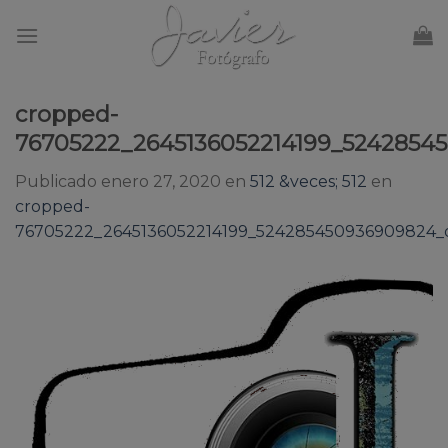
Skip
to
content
cropped-
76705222_2645136052214199_5242854
Publicado
enero 27, 2020
en
512 &veces; 512
en
cropped-
76705222_2645136052214199_524285450936909824_