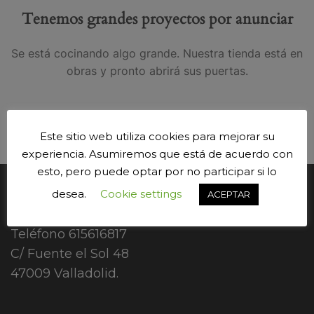
Tenemos grandes proyectos por anunciar
Se está cocinando algo grande. Nuestra tienda está en
obras y pronto abrirá sus puertas.
Este sitio web utiliza cookies para mejorar su
experiencia. Asumiremos que está de acuerdo con
esto, pero puede optar por no participar si lo
desea.
Cookie settings
CONTÁCTANOS.
ACEPTAR
Teléfono
615616817
C/ Fuente el Sol 48
47009 Valladolid.