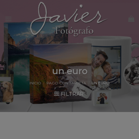
Skip
to
content
un euro
INICIO
/
PAGO CON TARJETA
/
UN EURO
FILTRAR