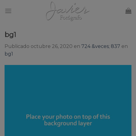
Skip
to
content
bg1
Publicado
octubre 26, 2020
en
724 &veces; 837
en
bg1