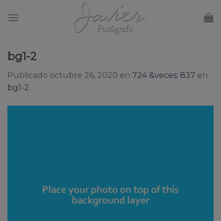
Skip
to
content
bg1-2
Publicado
octubre 26, 2020
en
724 &veces; 837
en
bg1-2