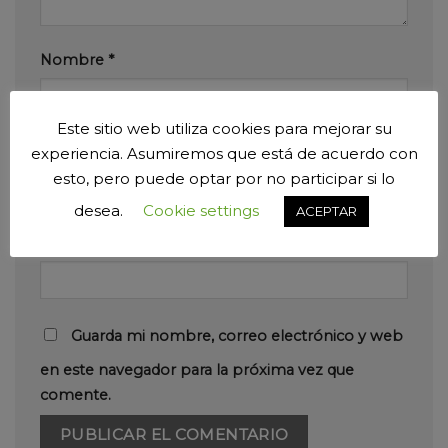
Nombre
*
Este sitio web utiliza cookies para mejorar su
Correo electrónico
*
experiencia. Asumiremos que está de acuerdo con
esto, pero puede optar por no participar si lo
desea.
Cookie settings
ACEPTAR
Web
Guarda mi nombre, correo electrónico y web
en este navegador para la próxima vez que
comente.