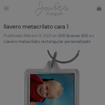
Skip
to
content
llavero metacrilato cara 1
Publicado
febrero 9, 2021
en
500 &veces; 605
en
Llavero metacrilato rectangular personalizado