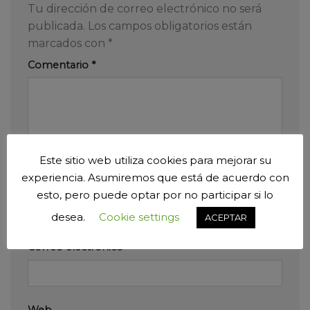
Tu dirección de correo electrónico no será
publicada.
Los campos obligatorios están
marcados con
*
Comentario
*
Este sitio web utiliza cookies para mejorar su
experiencia. Asumiremos que está de acuerdo con
Nombre
*
esto, pero puede optar por no participar si lo
desea.
Cookie settings
ACEPTAR
Correo electrónico
*