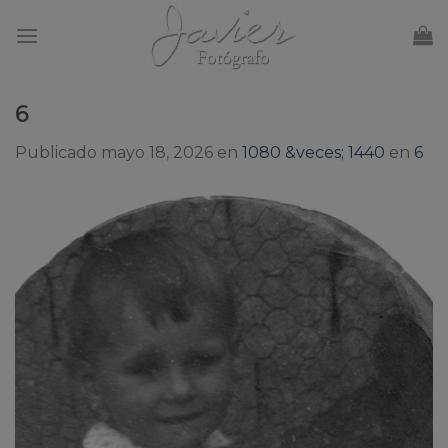
Skip
to
content
6
Publicado
mayo 18, 2026
en
1080 &veces; 1440
en
6