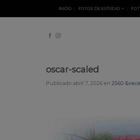
Skip
INICIO
FOTOS DE ESTUDIO
FOT
to
content
oscar-scaled
Publicado
abril 7, 2026
en
2560 &vece