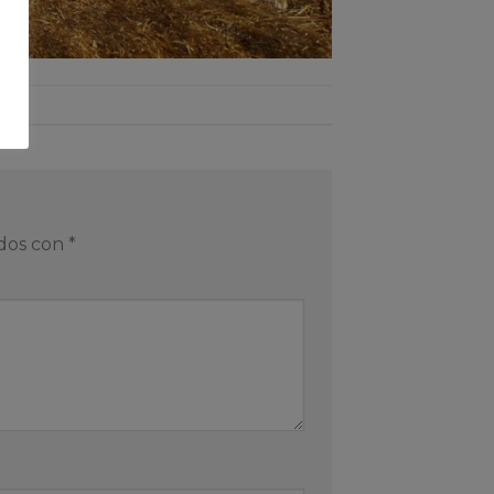
ados con
*