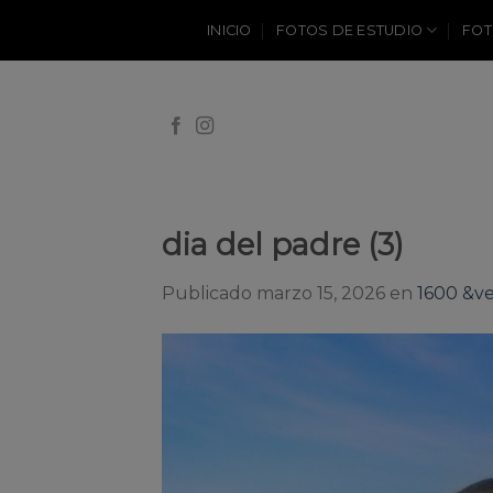
Skip
INICIO
FOTOS DE ESTUDIO
FOT
to
content
dia del padre (3)
Publicado
marzo 15, 2026
en
1600 &ve