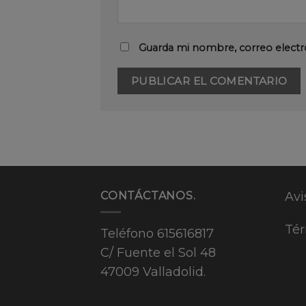
Guarda mi nombre, correo electr
CONTÁCTANOS.
Avi
Tér
Teléfono
615616817
C/ Fuente el Sol 48
47009 Valladolid.