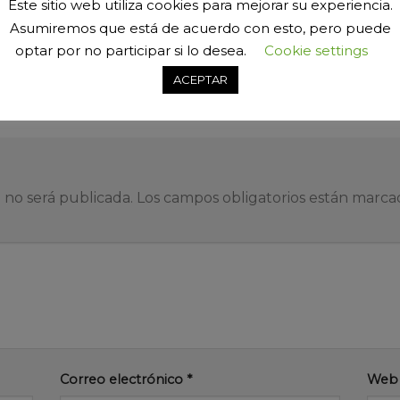
Este sitio web utiliza cookies para mejorar su experiencia.
Asumiremos que está de acuerdo con esto, pero puede
optar por no participar si lo desea.
Cookie settings
ACEPTAR
car un comentario
.
 no será publicada.
Los campos obligatorios están marc
Correo electrónico
*
Web