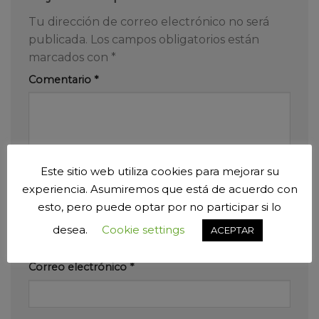
Tu dirección de correo electrónico no será
publicada.
Los campos obligatorios están
marcados con
*
Comentario
*
Este sitio web utiliza cookies para mejorar su
experiencia. Asumiremos que está de acuerdo con
Nombre
*
esto, pero puede optar por no participar si lo
desea.
Cookie settings
ACEPTAR
Correo electrónico
*