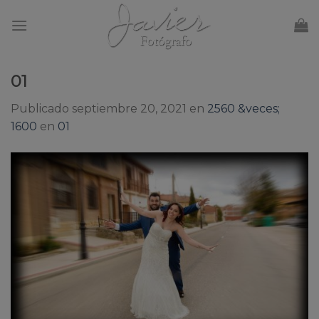
Skip
to
content
01
Publicado
septiembre 20, 2021
en
2560 &veces;
1600
en
01