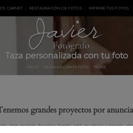
OS CARNET
RESTAURACIÓN DE FOTOS
IMPRIME TUS FOTOS
Taza personalizada con tu foto
INICIO
/
REGALOS CON TU FOTO
/
TAZAS
Tenemos grandes proyectos por anuncia
do algo grande. Nuestra tienda está en obras y pronto abr