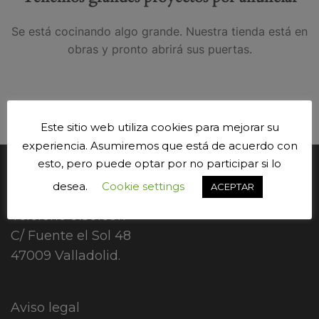
Se está cocinando algo grande. Nuestra tienda está en
obras y pronto abrirá sus puertas.
Este sitio web utiliza cookies para mejorar su
experiencia. Asumiremos que está de acuerdo con
esto, pero puede optar por no participar si lo
CONTÁCTANOS.
desea.
Cookie settings
ACEPTAR
Teléfono
615616817
C/ Fuente el Sol 48
47009 Valladolid.
Aviso legal