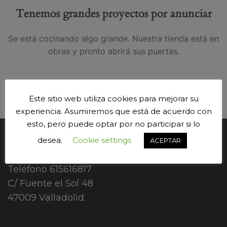
Tenemos grandes proyectos por anunciar
Se está cocinando algo grande. Nuestra tienda está en
obras y pronto abrirá sus puertas.
Este sitio web utiliza cookies para mejorar su
experiencia. Asumiremos que está de acuerdo con
esto, pero puede optar por no participar si lo
desea.
Cookie settings
CONTÁCTANOS.
ACEPTAR
Teléfono
615616817
C/ Fuente el Sol 48
47009 Valladolid.